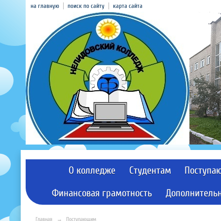
на главную
поиск по сайту
карта сайта
О колледже
Студентам
Поступа
Финансовая грамотность
Дополнительн
Главная
→
Поступающим