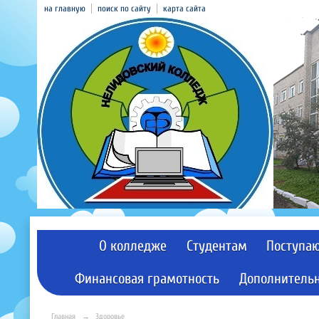
на главную
поиск по сайту
карта сайта
О колледже
Студентам
Поступа
Финансовая грамотность
Дополнительн
Главная
→
Здоровье