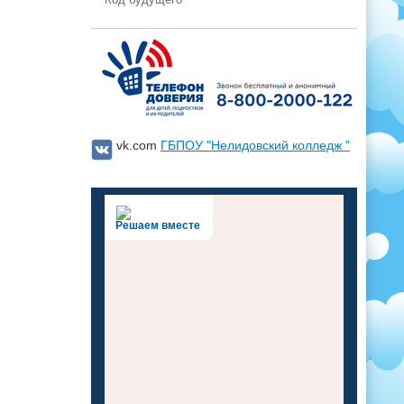
Код будущего
vk.com
ГБПОУ "Нелидовский колледж "
Решаем вместе