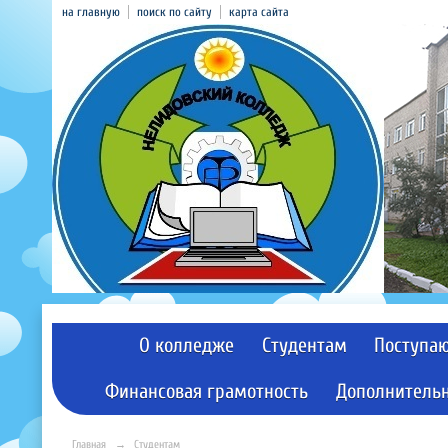
на главную
поиск по сайту
карта сайта
О колледже
Студентам
Поступа
Финансовая грамотность
Дополнительн
Главная
→
Студентам