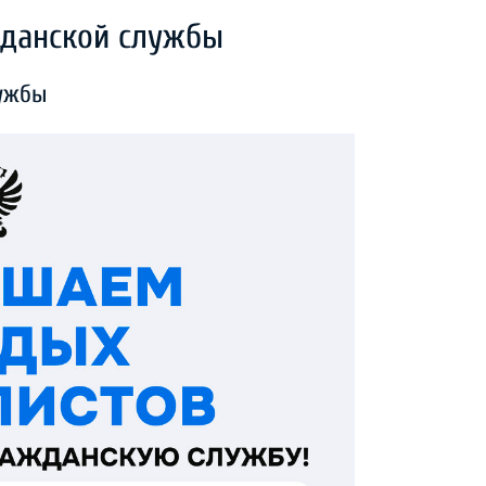
жданской службы
лужбы