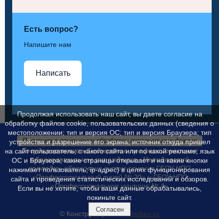
Есть вопрос?
Напишите нам
Написать
Продолжая использовать наш сайт, вы даете согласие на
обработку файлов cookie, пользовательских данных (сведения о
местоположении; тип и версия ОС; тип и версия Браузера; тип
Политика в отношении обработки персональных данных
устройства и разрешение его экрана; источник откуда пришел
Государственное бюджетное профессиональное
на сайт пользователь; с какого сайта или по какой рекламе; язык
образовательное учреждение «Нелидовский
ОС и Браузера; какие страницы открывает и на какие кнопки
колледж»
образовано путем слияния ГБОУ НПО
нажимает пользователь; ip-адрес) в целях функционирования
«Профессиональный лицей № 20» и ГБОУ НПО
сайта и проведения статистических исследований и обзоров.
«Профессиональное училище № 4»
Если вы не хотите, чтобы ваши данные обрабатывались,
покиньте сайт.
Согласен
© Конструктор сайтов
Nubex.ru