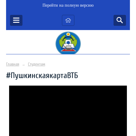
Перейти на полную версию
Главная
Студентам
→
#ПушкинскаякартаВТБ