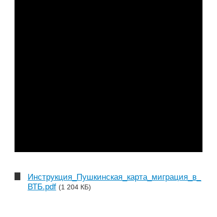
Инструкция_Пушкинская_карта_миграция_в_
ВТБ.pdf
(1 204 КБ)