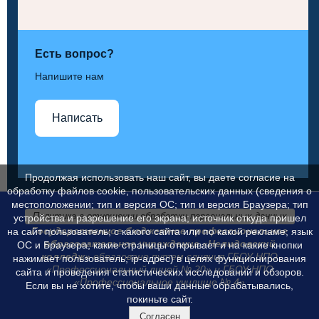
Есть вопрос?
Напишите нам
Написать
Продолжая использовать наш сайт, вы даете согласие на
обработку файлов cookie, пользовательских данных (сведения о
местоположении; тип и версия ОС; тип и версия Браузера; тип
Политика в отношении обработки персональных данных
устройства и разрешение его экрана; источник откуда пришел
Государственное бюджетное профессиональное
на сайт пользователь; с какого сайта или по какой рекламе; язык
образовательное учреждение «Нелидовский
ОС и Браузера; какие страницы открывает и на какие кнопки
колледж»
образовано путем слияния ГБОУ НПО
нажимает пользователь; ip-адрес) в целях функционирования
«Профессиональный лицей № 20» и ГБОУ НПО
сайта и проведения статистических исследований и обзоров.
«Профессиональное училище № 4»
Если вы не хотите, чтобы ваши данные обрабатывались,
покиньте сайт.
Согласен