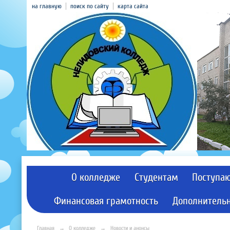
на главную
поиск по сайту
карта сайта
О колледже
Студентам
Поступа
Финансовая грамотность
Дополнительн
Главная
→
О колледже
→
Новости и анонсы