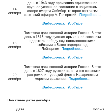
день в 1943 году произошло единственное
крупное успешное восстание в нацистском
14
лагере смерти Собибор, которое возглавил
октября
советский офицер А. Печерский.
Подробнее…
Видеоролик: YouTube
Памятная дата военной истории России. В этот
день в 1813 году русская армия и её союзники
одержали победу над наполеоновскими
18
войсками в Битве народов под
октября
Лейпцигом.
Подробнее…
Видеоролик: YouTube
Памятная дата военной истории России. В этот
день в 1827 году русский флот и его союзники
разгромили турецкий флот в Наваринском
20
морском сражении.
Подробнее…
октября
Видеоролик: YouTube
Памятные даты декабря
Дата
Событие