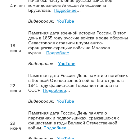
началось наступление русских войск под
командованием Алексея Алексеевича
4 июня
Брусилова.
Подробнее
…
Видеоролик:
YouTube
Памятная дата военной истории России. В этот
день в 1855 году русские войска в ходе обороны
Севастополя отразили штурм англо-
18
французско-турецких войск на Малахов
июня
курган.
Подробнее
…
Видеоролик:
YouTube
Памятная дата России. День памяти о погибших
в Великой Отечественной войне. В этот день в
1941 году фашистская Германия напала на
22
СССР.
Подробнее
…
июня
Видеоролик:
YouTube
Памятная дата России. День памяти о
партизанах и подпольщиках, сражавшихся с
фашистами в годы Великой Отечественной
29
войны.
Подробнее
…
июня
Видеоролик:
YouTube