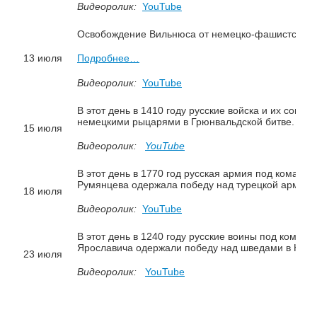
Видеоролик:
YouTube
Освобождение Вильнюса от немецко-фашистских за
13 июля
Подробнее…
Видеоролик:
YouTube
В этот день в 1410 году русские войска и их союз
немецкими рыцарями в Грюнвальдской битве.
Под
15 июля
Видеоролик:
YouTube
В этот день в 1770 год русская армия под коман
Румянцева одержала победу над турецкой армией
18 июля
Видеоролик:
YouTube
В этот день в 1240 году русские воины под коман
Ярославича одержали победу над шведами в Невс
23 июля
Видеоролик:
YouTube